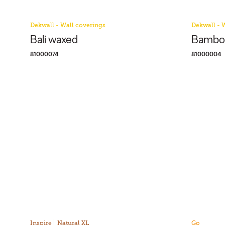
Dekwall - Wall coverings
Dekwall - 
Bali waxed
Bamboo
81000074
81000004
Inspire
Natural XL
Go