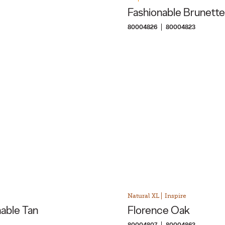
Fashionable Brunette
80004826
80004823
Natural XL
Inspire
able Tan
Florence Oak
80004807
80004863