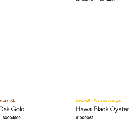
tural XL
Dekwall - Wall coverings
Oak Gold
Hawai Black Oyster
80004802
81000063