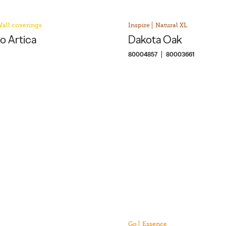
Wall coverings
Inspire
Natural XL
 Artica
Dakota Oak
80004857
80003661
Go
Essence