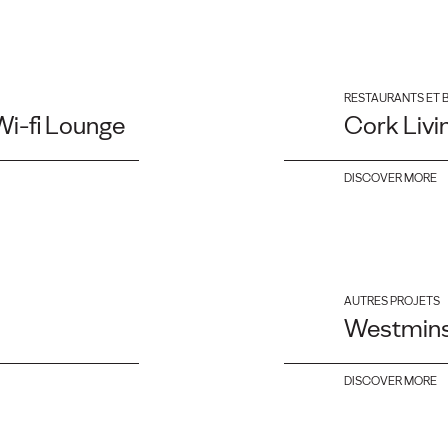
RESTAURANTS ET 
Wi-fi Lounge
Cork Livi
DISCOVER MORE
AUTRES PROJETS
Westmins
DISCOVER MORE